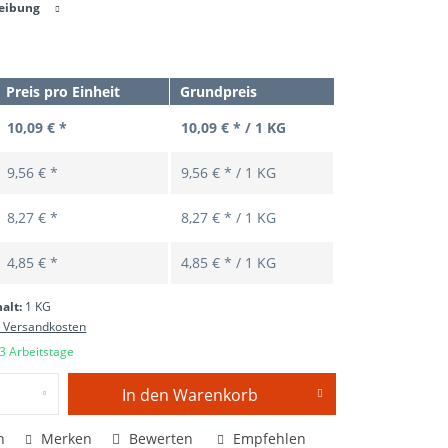
reibung
Preis pro Einheit
Grundpreis
10,09 € *
10,09 € * / 1 KG
9,56 € *
9,56 € * / 1 KG
8,27 € *
8,27 € * / 1 KG
4,85 € *
4,85 € * / 1 KG
halt:
1 KG
. Versandkosten
 3 Arbeitstage
In den
Warenkorb
n
Merken
Bewerten
Empfehlen