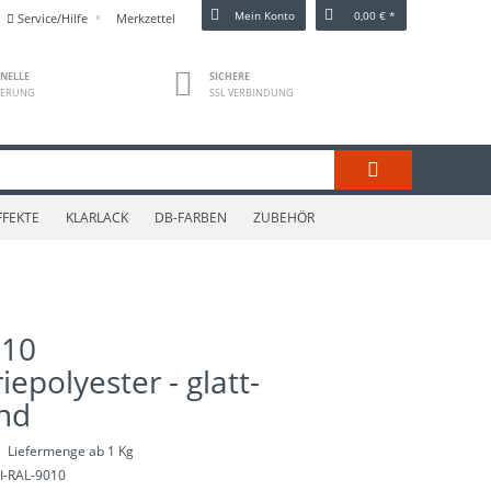
Mein Konto
0,00 € *
Service/Hilfe
Merkzettel
NELLE
SICHERE
FERUNG
SSL VERBINDUNG
FFEKTE
KLARLACK
DB-FARBEN
ZUBEHÖR
010
iepolyester - glatt-
nd
Liefermenge ab 1 Kg
I-RAL-9010