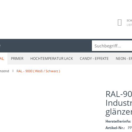
SCH
LIE
e
AL
PRIMER
HOCHTEMPERATUR LACK
CANDY - EFFEKTE
NEON - E
länzend
RAL - 9000 ( Weiß / Schwarz )
RAL-9
Industr
glänze
Herstellerinfo:
Artikel-Nr.:
PP