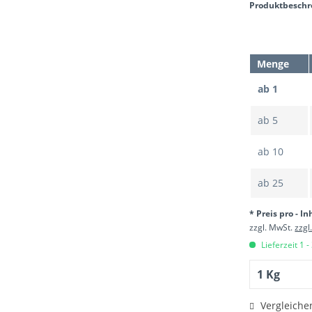
Produktbesch
Menge
ab 1
ab
5
ab
10
ab
25
* Preis pro - In
zzgl. MwSt.
zzgl
Lieferzeit 1 -
Vergleiche