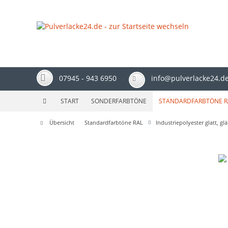
07945 - 943 6950
info@pulverlacke24.d
START
SONDERFARBTÖNE
STANDARDFARBTÖNE R
Übersicht
Standardfarbtöne RAL
Industriepolyester glatt, g