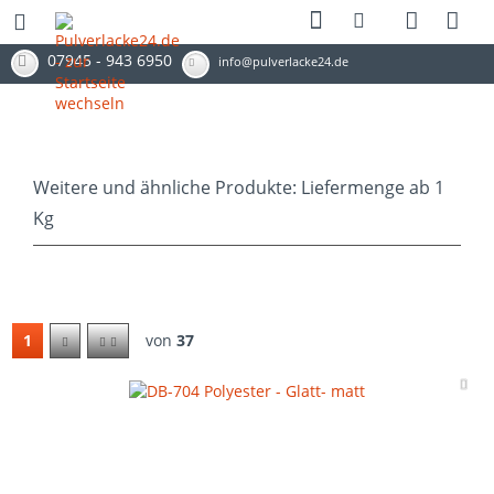
07945 - 943 6950
info@pulverlacke24.de
Weitere und ähnliche Produkte: Liefermenge ab 1
Kg
1
von
37
Me