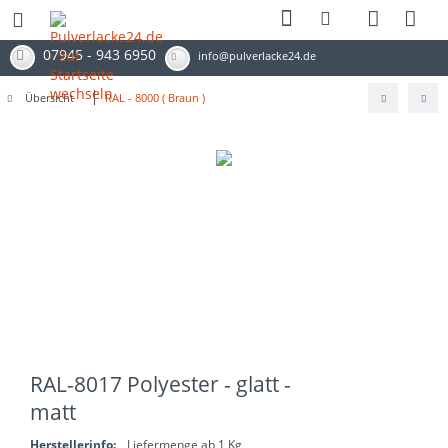
07945 - 943 6950
info@pulverlacke24.de
Übersicht
RAL - 8000 ( Braun )
RAL-8017 Polyester - glatt -
matt
Herstellerinfo:
Liefermenge ab 1 Kg