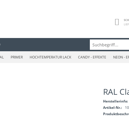
SCH
LIE
e
AL
PRIMER
HOCHTEMPERATUR LACK
CANDY - EFFEKTE
NEON - E
RAL Cl
Herstellerinfo:
Artikel-Nr.:
1
Produktbesch