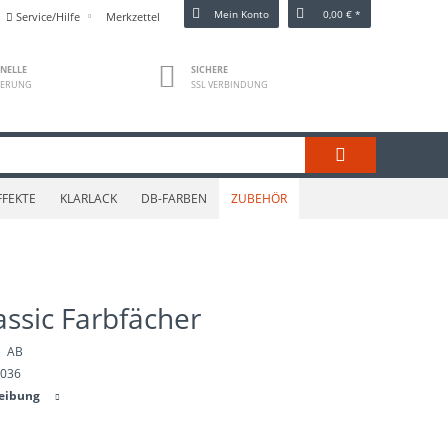
Mein Konto
0,00 € *
Service/Hilfe
Merkzettel
NELLE
SICHERE
FERUNG
SSL VERBINDUNG
FFEKTE
KLARLACK
DB-FARBEN
ZUBEHÖR
assic Farbfächer
AB
0036
reibung