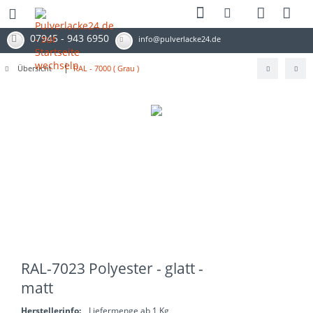
07945 - 943 6950
info@pulverlacke24.de
Übersicht
RAL - 7000 ( Grau )
RAL-7023 Polyester - glatt -
matt
Herstellerinfo:
Liefermenge ab 1 Kg