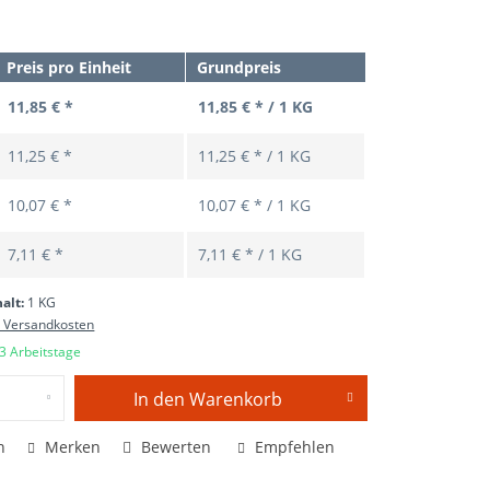
Preis pro Einheit
Grundpreis
11,85 € *
11,85 € * / 1 KG
11,25 € *
11,25 € * / 1 KG
10,07 € *
10,07 € * / 1 KG
7,11 € *
7,11 € * / 1 KG
halt:
1 KG
. Versandkosten
 3 Arbeitstage
In den
Warenkorb
n
Merken
Bewerten
Empfehlen