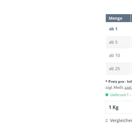
Menge
ab 1
ab
5
ab
10
ab
25
* Preis pro - In
zzgl. MwSt.
zzgl
Lieferzeit 1 -
Vergleiche