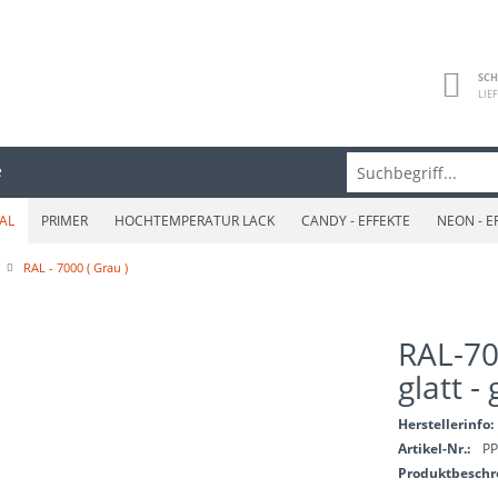
SCH
LIE
e
AL
PRIMER
HOCHTEMPERATUR LACK
CANDY - EFFEKTE
NEON - E
RAL - 7000 ( Grau )
RAL-70
glatt -
Herstellerinfo:
Artikel-Nr.:
PP
Produktbesch