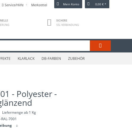
Mein Konto
0,00 € *
Service/Hilfe
Merkzettel
NELLE
SICHERE
FERUNG
SSL VERBINDUNG
FFEKTE
KLARLACK
DB-FARBEN
ZUBEHÖR
01 - Polyester -
 glänzend
Liefermenge ab 1 Kg
-RAL-7001
reibung