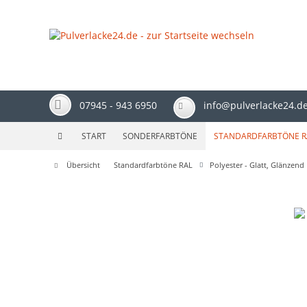
07945 - 943 6950
info@pulverlacke24.d
START
SONDERFARBTÖNE
STANDARDFARBTÖNE R
Übersicht
Standardfarbtöne RAL
Polyester - Glatt, Glänzend