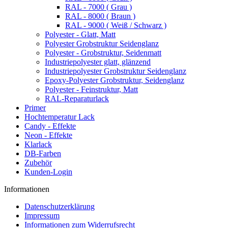
RAL - 7000 ( Grau )
RAL - 8000 ( Braun )
RAL - 9000 ( Weiß / Schwarz )
Polyester - Glatt, Matt
Polyester Grobstruktur Seidenglanz
Polyester - Grobstruktur, Seidenmatt
Industriepolyester glatt, glänzend
Industriepolyester Grobstruktur Seidenglanz
Epoxy-Polyester Grobstruktur, Seidenglanz
Polyester - Feinstruktur, Matt
RAL-Reparaturlack
Primer
Hochtemperatur Lack
Candy - Effekte
Neon - Effekte
Klarlack
DB-Farben
Zubehör
Kunden-Login
Informationen
Datenschutzerklärung
Impressum
Informationen zum Widerrufsrecht