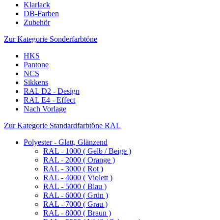
Klarlack
DB-Farben
Zubehör
Zur Kategorie Sonderfarbtöne
HKS
Pantone
NCS
Sikkens
RAL D2 - Design
RAL E4 - Effect
Nach Vorlage
Zur Kategorie Standardfarbtöne RAL
Polyester - Glatt, Glänzend
RAL - 1000 ( Gelb / Beige )
RAL - 2000 ( Orange )
RAL - 3000 ( Rot )
RAL - 4000 ( Violett )
RAL - 5000 ( Blau )
RAL - 6000 ( Grün )
RAL - 7000 ( Grau )
RAL - 8000 ( Braun )