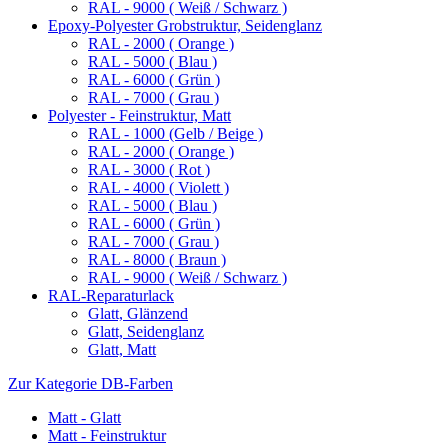
RAL - 9000 ( Weiß / Schwarz )
Epoxy-Polyester Grobstruktur, Seidenglanz
RAL - 2000 ( Orange )
RAL - 5000 ( Blau )
RAL - 6000 ( Grün )
RAL - 7000 ( Grau )
Polyester - Feinstruktur, Matt
RAL - 1000 (Gelb / Beige )
RAL - 2000 ( Orange )
RAL - 3000 ( Rot )
RAL - 4000 ( Violett )
RAL - 5000 ( Blau )
RAL - 6000 ( Grün )
RAL - 7000 ( Grau )
RAL - 8000 ( Braun )
RAL - 9000 ( Weiß / Schwarz )
RAL-Reparaturlack
Glatt, Glänzend
Glatt, Seidenglanz
Glatt, Matt
Zur Kategorie DB-Farben
Matt - Glatt
Matt - Feinstruktur