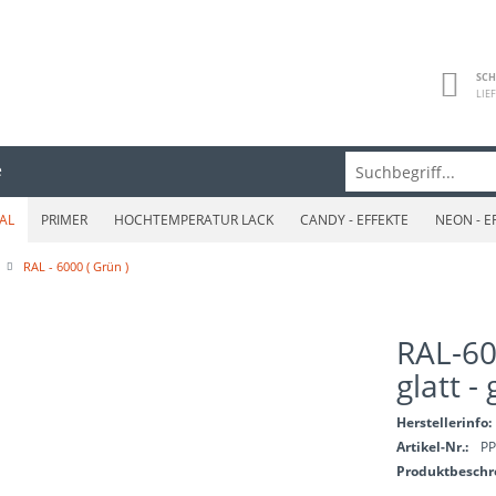
SCH
LIE
e
AL
PRIMER
HOCHTEMPERATUR LACK
CANDY - EFFEKTE
NEON - E
RAL - 6000 ( Grün )
RAL-60
glatt -
Herstellerinfo:
Artikel-Nr.:
PP
Produktbesch