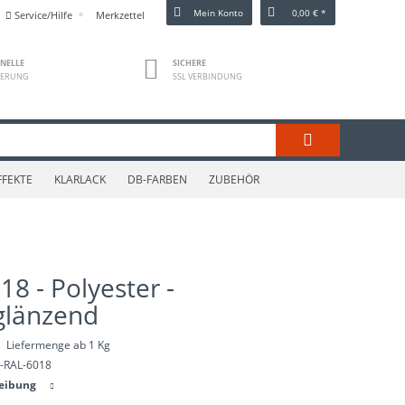
Mein Konto
0,00 € *
Service/Hilfe
Merkzettel
NELLE
SICHERE
FERUNG
SSL VERBINDUNG
FFEKTE
KLARLACK
DB-FARBEN
ZUBEHÖR
18 - Polyester -
 glänzend
Liefermenge ab 1 Kg
-RAL-6018
reibung