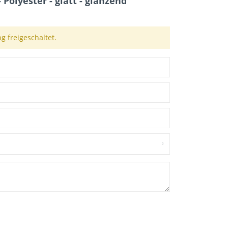
olyester - glatt - glänzend"
 freigeschaltet.