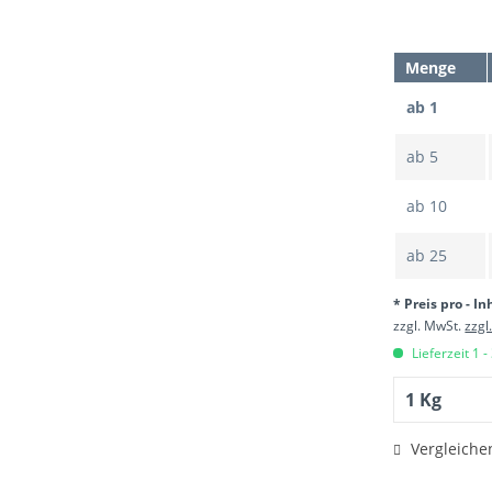
Menge
ab 1
ab
5
ab
10
ab
25
* Preis pro - In
zzgl. MwSt.
zzgl
Lieferzeit 1 -
Vergleiche