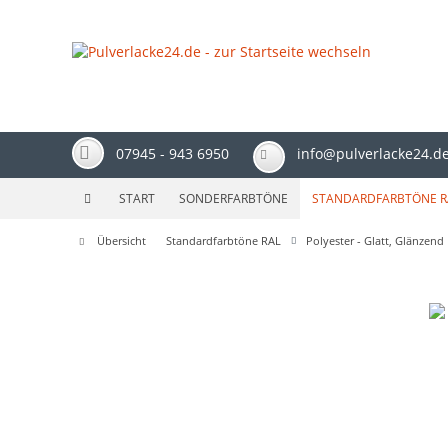
07945 - 943 6950
info@pulverlacke24.d
START
SONDERFARBTÖNE
STANDARDFARBTÖNE R
Übersicht
Standardfarbtöne RAL
Polyester - Glatt, Glänzend