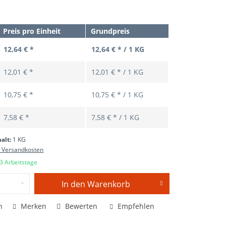
Preis pro Einheit
Grundpreis
12,64 € *
12,64 € * / 1 KG
12,01 € *
12,01 € * / 1 KG
10,75 € *
10,75 € * / 1 KG
7,58 € *
7,58 € * / 1 KG
halt:
1 KG
. Versandkosten
 3 Arbeitstage
In den
Warenkorb
n
Merken
Bewerten
Empfehlen