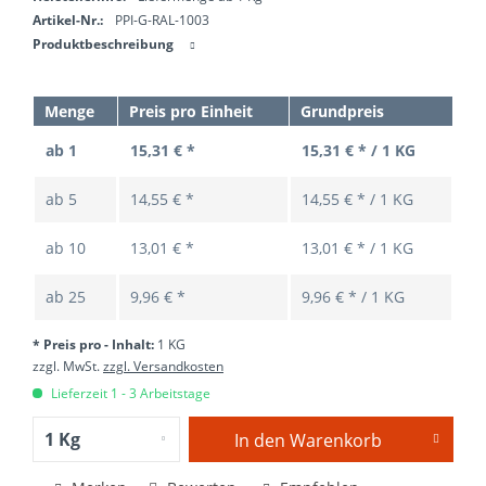
Artikel-Nr.:
PPI-G-RAL-1003
Produktbeschreibung
Menge
Preis pro Einheit
Grundpreis
ab 1
15,31 € *
15,31 € * / 1 KG
ab
5
14,55 € *
14,55 € * / 1 KG
ab
10
13,01 € *
13,01 € * / 1 KG
ab
25
9,96 € *
9,96 € * / 1 KG
* Preis pro - Inhalt:
1 KG
zzgl. MwSt.
zzgl. Versandkosten
Lieferzeit 1 - 3 Arbeitstage
In den
Warenkorb