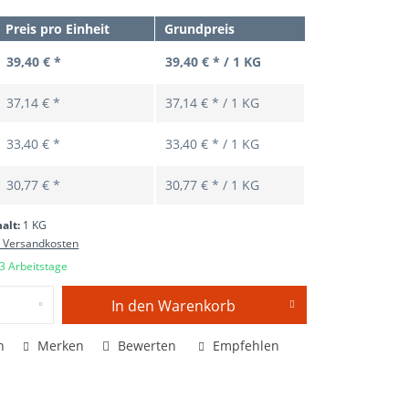
Preis pro Einheit
Grundpreis
39,40 € *
39,40 € * / 1 KG
37,14 € *
37,14 € * / 1 KG
33,40 € *
33,40 € * / 1 KG
30,77 € *
30,77 € * / 1 KG
halt:
1 KG
. Versandkosten
 3 Arbeitstage
In den
Warenkorb
n
Merken
Bewerten
Empfehlen