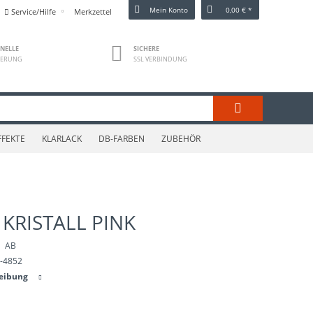
Mein Konto
0,00 € *
Service/Hilfe
Merkzettel
NELLE
SICHERE
FERUNG
SSL VERBINDUNG
FFEKTE
KLARLACK
DB-FARBEN
ZUBEHÖR
 KRISTALL PINK
AB
-4852
reibung