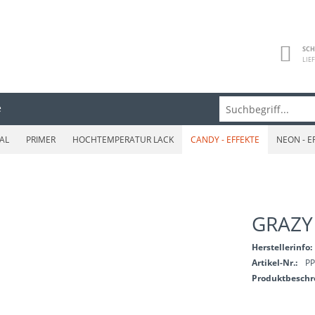
SCH
LIE
e
AL
PRIMER
HOCHTEMPERATUR LACK
CANDY - EFFEKTE
NEON - E
GRAZY
Herstellerinfo:
Artikel-Nr.:
PP
Produktbesch