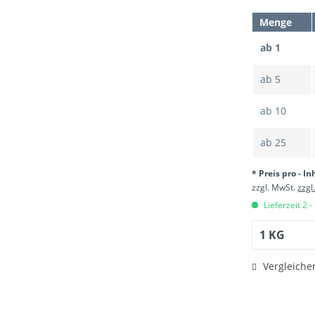
Menge
ab 1
ab
5
ab
10
ab
25
* Preis pro - In
zzgl. MwSt.
zzgl
Lieferzeit 2 -
Vergleiche