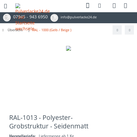
07945 - 943 6950
info@pulverlacke24.de
Übersicht
RAL - 1000 (Gelb / Beige )
RAL-1013 - Polyester-
Grobstruktur - Seidenmatt
Herstellerinfo:
Liefermenge ab 1 Kg