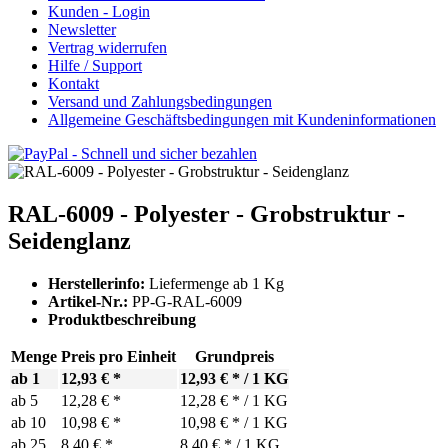
Kunden - Login
Newsletter
Vertrag widerrufen
Hilfe / Support
Kontakt
Versand und Zahlungsbedingungen
Allgemeine Geschäftsbedingungen mit Kundeninformationen
RAL-6009 - Polyester - Grobstruktur -
Seidenglanz
Herstellerinfo:
Liefermenge ab 1 Kg
Artikel-Nr.:
PP-G-RAL-6009
Produktbeschreibung
Menge
Preis pro Einheit
Grundpreis
ab 1
12,93 € *
12,93 € * / 1 KG
ab
5
12,28 € *
12,28 € * / 1 KG
ab
10
10,98 € *
10,98 € * / 1 KG
ab
25
8,40 € *
8,40 € * / 1 KG