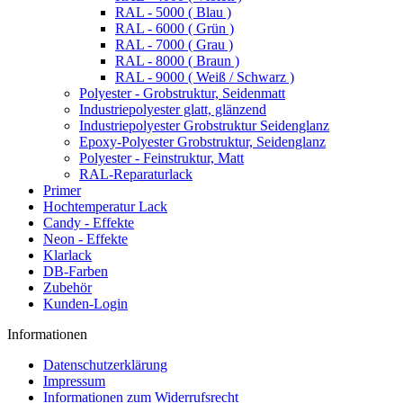
RAL - 5000 ( Blau )
RAL - 6000 ( Grün )
RAL - 7000 ( Grau )
RAL - 8000 ( Braun )
RAL - 9000 ( Weiß / Schwarz )
Polyester - Grobstruktur, Seidenmatt
Industriepolyester glatt, glänzend
Industriepolyester Grobstruktur Seidenglanz
Epoxy-Polyester Grobstruktur, Seidenglanz
Polyester - Feinstruktur, Matt
RAL-Reparaturlack
Primer
Hochtemperatur Lack
Candy - Effekte
Neon - Effekte
Klarlack
DB-Farben
Zubehör
Kunden-Login
Informationen
Datenschutzerklärung
Impressum
Informationen zum Widerrufsrecht