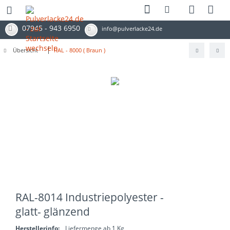
07945 - 943 6950
info@pulverlacke24.de
Übersicht
RAL - 8000 ( Braun )
RAL-8014 Industriepolyester -
glatt- glänzend
Herstellerinfo:
Liefermenge ab 1 Kg