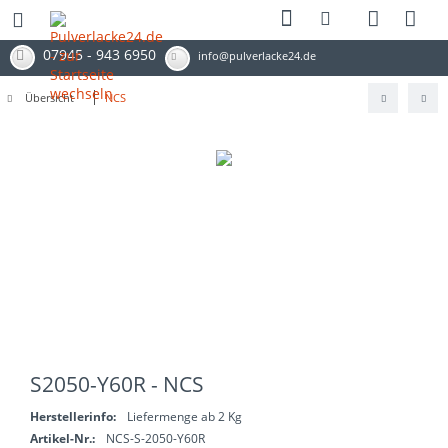
07945 - 943 6950
info@pulverlacke24.de
Übersicht
NCS
S2050-Y60R - NCS
Herstellerinfo:
Liefermenge ab 2 Kg
Artikel-Nr.:
NCS-S-2050-Y60R