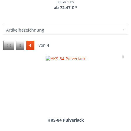
Inhalt
1 KG
ab 72,47 € *
4
von
4
Me
HKS-84 Pulverlack